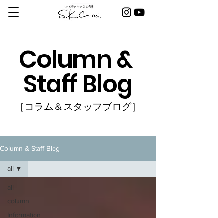
Column &
Staff Blog
［コラム＆スタッフブログ］
Column & Staff Blog
all
all
column
Information