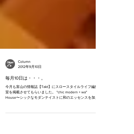
Column
2012年9月10日
毎月10日は・・・。
今月も富山の情報誌【Takt】にスロースタイルライフ編集
室を掲載させてもらいました。 "chic modern + wa"
House〜シックなモダンテイストに和のエッセンスを加え
た家〜のT様のお宅とコラボ！ インテリアの協力は【Buk】
さんです！...