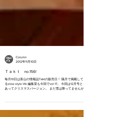
Column
2012年11月10日
Ｔａｋｔ no.156!
毎月10日は富山の情報誌Taktの販売日！ 隔月で掲載してい
るslow style life 編集室も今回でvol 17。 今回は12月号とも
あってクリスマスバージョン。 まだ雪は降ってませんが暖
炉の前であったかさをイメージしました。...