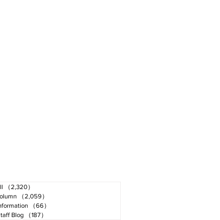
ll
（2,320）
2,320件の記事
olumn
（2,059）
2,059件の記事
nformation
（66）
66件の記事
taff Blog
（187）
187件の記事