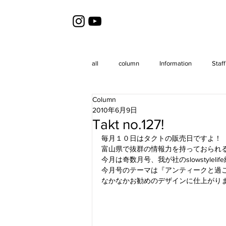
all
column
Information
Staff
Column
2010年6月9日
Takt no.127!
毎月１０日はタクトの販売日ですよ！
富山県で抜群の情報力を持っておられ
今月は奇数月号、我が社のslowstylel
今月号のテーマは『アンティークと過
なかなかお勧めのデザインに仕上がり