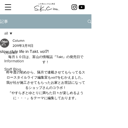
記事
all
Column
all
2011年3月11日
slow style life in Takt. vol7!
column
毎月１０日は、富山の情報誌『Takt』の発売日で
Information
す！
Staff Blog
昨年度の初めから、隔月で連載させてもらってるス
ロースタイルライフ編集室もvol7をむかえました。
我が社が施工させてもらったお家とお世話になって
るショップさんのコラボ！
『やすらぎとゆとりに満ちた日々が楽しめるよう
に・・・』をテーマに編集しております。