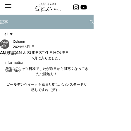
記事
all
Column
all
2024年5月1日
AMERICAN & SURF STYLE HOUSE
column
5月に入りました。
Information
先週はTシャツ日和でしたが昨日から肌寒くなってき
Staff Blog
た北陸地方！
ゴールデンウイークも始まり街はバカンスモードな
感じですね（笑）。