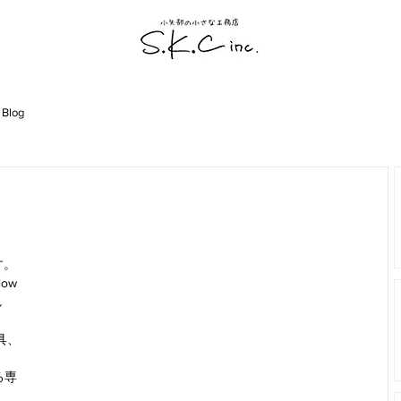
 Blog
す。
w 
し
家具、
る専