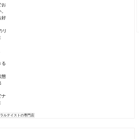
でお
い。
お好
のリ
ま
く
きる
状態
出
でナ
ま
ラルテイストの専門店