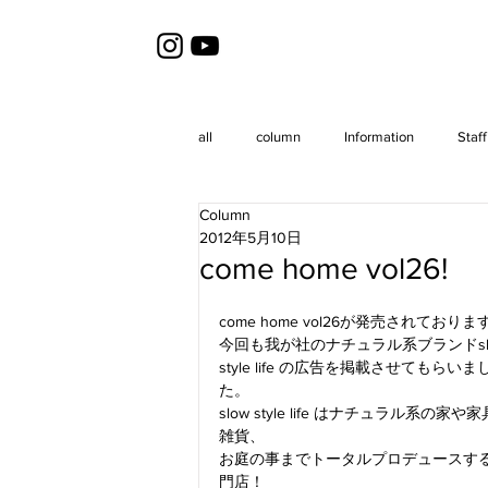
all
column
Information
Staff
Column
2012年5月10日
come home vol26!
come home vol26が発売されておりま
今回も我が社のナチュラル系ブランドslo
style life の広告を掲載させてもらいま
た。
slow style life はナチュラル系の家や
雑貨、
お庭の事までトータルプロデュースす
門店！