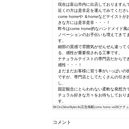
現在は富山市内に出店しておりますん
近くの方は是非足を運んでみてくださ
come homeや ＆homeなどテイストが
きな方には是非是非・・・！
昨今はcome home的なハンドメイド風
ノベーションのお手伝いも増えてきて
す。
細部の質感で雰囲気がぜんぜん違って
る、感性が重要視される工事です。
ナチュラルテイストの専門店だからで
感性・・・！
まだまだお客様に習う事がいっぱいの
ですが、専門店としてたくさんの引き
し、
固定観念にとらわれない柔軟な発想力
チュラル好きな方々をお待ちしており
す。
SKCinc
SlowStyleLife
広告掲載
come home vol26
ナチュ
コメント