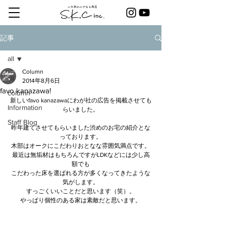
記事
all
Column
all
2014年8月6日
favo kanazawa!
column
新しいfavo kanazawaにわが社の広告を掲載させても
Information
らいました。
Staff Blog
昨年建てさせてもらいました渋めのお宅の紹介とな
っております。
木部はオークにこだわりおとなな雰囲気満点です。
最近は無垢材はもちろんですがLDKなどには少し高
額でも
こだわった床を選ばれる方が多くなってきたような
気がします。
すっごくいいことだと思います（笑）。
やっぱり個性のある家は素敵だと思います。