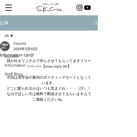
記事
all
Column
all
2013年3月13日
Information card!
column
我が社オリジナルで作らさせてもらってますフリー
Information
ペーパー【slow style life】
Staff Blog
今回は見学会の案内のポスティングカードとなって
います。
どこに配られるかはいつも気まぐれ・・・（汗）！
なのでほしい方は無料で郵送させてもらいますんで
ご連絡くださいね。