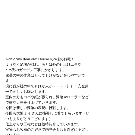
J-chic "my dear old" House のN様のお宅！
ようやく足場が取れ、あとは外の仕上げ工事や、
hiro氏のガーデン工事にかかります。
猛暑の中の作業はとってもけがなどをしやすいで
す。
現に我が社の中でもけが人が・・・（汗）！安全第
一で宜しくお願いします。
室内の方もコバウ紙が張られ、漆喰やローラーなど
で壁や天井を仕上げていきます。
今回は新しい漆喰の表現に挑戦します。
今回も大阪よりIさんに指導しに着てもらいます（い
つもありがとうございます）
仕上がりや工程などは随時紹介していきます。
実物もお客様のご好意で内見会をお盆過ぎに予定し