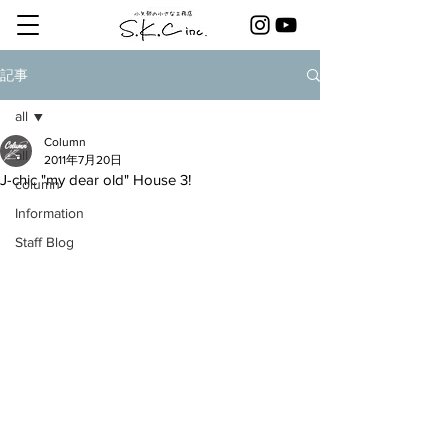
記事
all
Column
all
2011年7月20日
J-chic "my dear old" House 3!
column
Information
Staff Blog