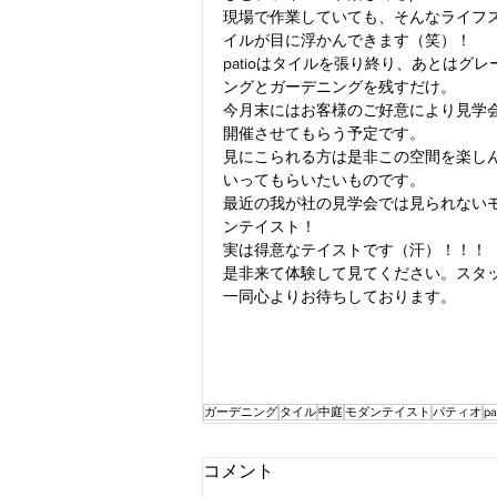
現場で作業していても、そんなライフ
イルが目に浮かんできます（笑）！
patioはタイルを張り終り、あとはグレ
ングとガーデニングを残すだけ。
今月末にはお客様のご好意により見学
開催させてもらう予定です。
見にこられる方は是非この空間を楽し
いってもらいたいものです。
最近の我が社の見学会では見られない
ンテイスト！
実は得意なテイストです（汗）！！！
是非来て体験して見てください。スタ
一同心よりお待ちしております。
ガーデニング
タイル
中庭
モダンテイスト
パティオ
pa
コメント