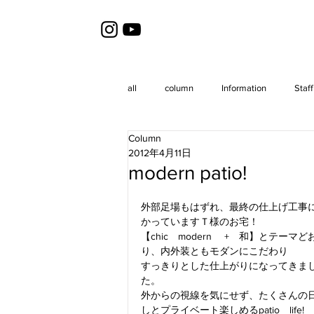
all
column
Information
Staff
Column
2012年4月11日
modern patio!
外部足場もはずれ、最終の仕上げ工事
かっていますＴ様のお宅！
【chic　modern 　+　和】とテーマど
り、内外装ともモダンにこだわり
すっきりとした仕上がりになってきま
た。
外からの視線を気にせず、たくさんの
しとプライベート楽しめるpatio　life!