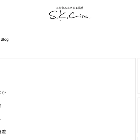
 Blog
にか
お
し
日差