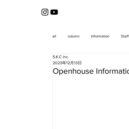
all
column
Information
Staff
S.K.C inc.
2023年12月13日
Openhouse Info