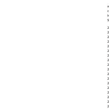
a
c
I
S