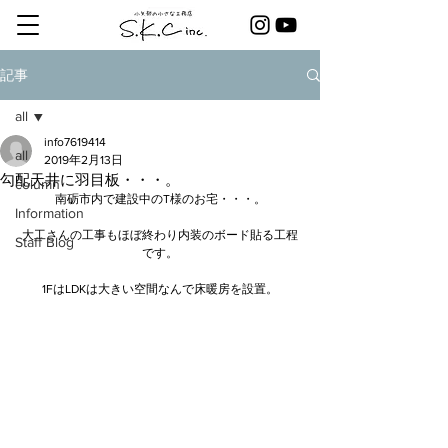
記事
all
info7619414
all
2019年2月13日
勾配天井に羽目板・・・。
column
南砺市内で建設中のT様のお宅・・・。
Information
大工さんの工事もほぼ終わり内装のボード貼る工程
Staff Blog
です。
1FはLDKは大きい空間なんで床暖房を設置。