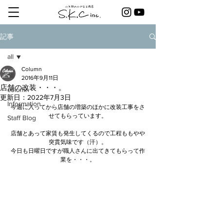
記事
all
Column
all
2016年9月11日
店舗の改装・・・。
column
更新日：
2022年7月3日
Information
今週に入ってから店舗の増築のほかに改装工事をさ
せてもらっています。
Staff Blog
店舗とあって家賃も発生してくるので工程ももやや
突貫気味です（汗）。
今日も日曜日ですが職人さんに出てきてもらって作
業を・・・。