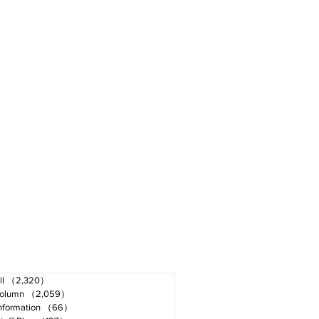
ll
（2,320）
2,320件の記事
olumn
（2,059）
2,059件の記事
nformation
（66）
66件の記事