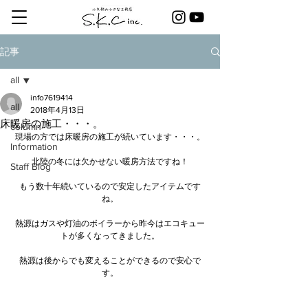
記事
all
info7619414
all
2018年4月13日
床暖房の施工・・・。
column
現場の方では床暖房の施工が続いています・・・。
Information
北陸の冬には欠かせない暖房方法ですね！
Staff Blog
もう数十年続いているので安定したアイテムです
ね。
熱源はガスや灯油のボイラーから昨今はエコキュー
トが多くなってきました。
熱源は後からでも変えることができるので安心で
す。