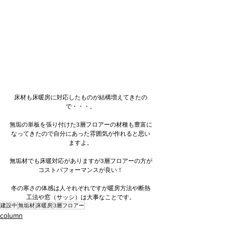
床材も床暖房に対応したものが結構増えてきたの
で・・・。
無垢の単板を張り付けた3層フロアーの材種も豊富に
なってきたので自分にあった雰囲気が作れると思い
ますよ。
無垢材でも床暖対応がありますが3層フロアーの方が
コストパフォーマンスが良い！
冬の寒さの体感は人それぞれですが暖房方法や断熱
工法や窓（サッシ）は大事なことです。
建設中
無垢材
床暖房
3層フロアー
column