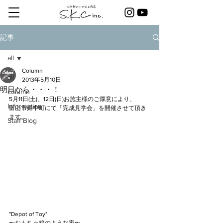
記事
all
Column
all
2013年5月10日
明日から・・・！
column
5月11日(土)、12日(日)お施主様のご厚意により、
Information
富山市婦中町にて「完成見学会」を開催させて頂き
ます。
Staff Blog
"Depot of Toy"