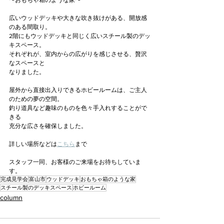
〜おもちゃ箱のような家〜
広いウッドデッキや大きな吹き抜けがある、開放感
のある間取り。
2階にもウッドデッキと同じく広いスチール製のデッ
キスペース。
それぞれが、室内からの広がりを感じさせる、贅沢
なスペースと
なりました。
屋外から直接出入りできるホビールームは、ご主人
のための夢の空間。
釣り道具など趣味のものを色々手入れすることがで
きる
充分な広さを確保しました。
詳しい場所などは
こちら
まで
スタッフ一同、お客様のご来場をお待ちしていま
す。
完成見学会
富山市
ウッドデッキ
おもちゃ箱のような家
スチール製のデッキスペース
ホビールーム
column