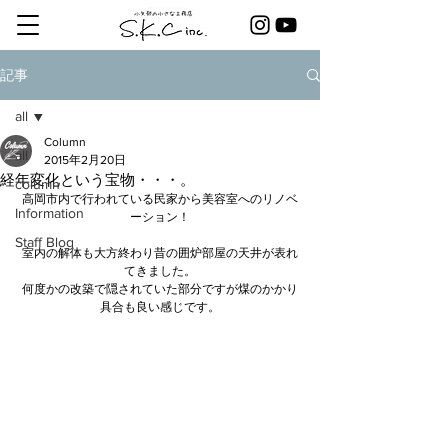
記事
all
Column
all
2015年2月20日
経年変化という宝物・・・。
column
高岡市内で行われている民家から美容室へのリノベ
Information
ーション！
Staff Blog
室内の解体も大方終わり昔の囲炉部屋の天井が表れ
てきました。
何度かの改築で隠されていた部分ですが煤のかかり
具合も良い感じです。